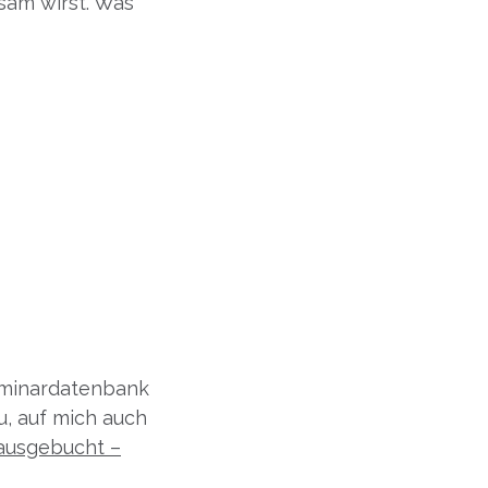
ksam wirst. Was
Seminardatenbank
u, auf mich auch
 ausgebucht –