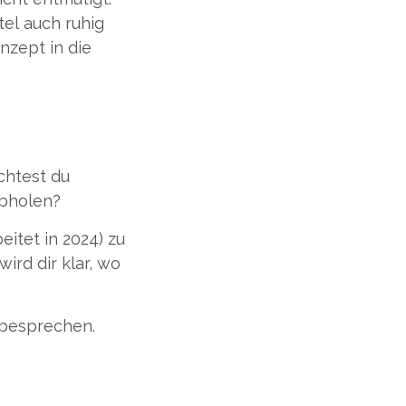
tel auch ruhig
nzept in die
chtest du
abholen?
itet in 2024) zu
ird dir klar, wo
 besprechen.