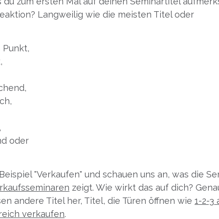
ass du zum ersten Mal auf deinen Seminartitel aufmer
Reaktion? Langweilig wie die meisten Titel oder
n Punkt,
,
chend,
ch,
,
nd oder
Beispiel "Verkaufen" und schauen uns an, was die 
erkaufsseminaren
zeigt. Wie wirkt das auf dich? Gena
n andere Titel her, Titel, die Türen öffnen wie
1-2-3
reich verkaufen
.