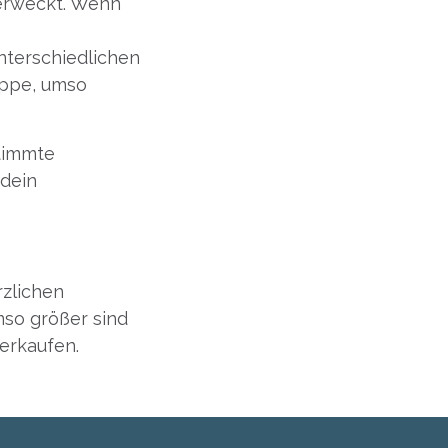
erweckt. Wenn
terschiedlichen
ruppe, umso
stimmte
 dein
rzlichen
mso größer sind
erkaufen.