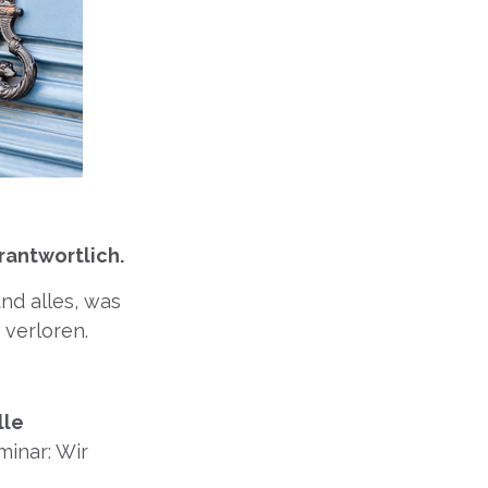
erantwortlich.
nd alles, was
 verloren.
lle
minar: Wir