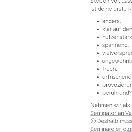
Stell dir vor, d
ist deine erste 
anders,
klar auf de
nutzenstark
spannend,
vielverspre
ungewöhnli
frech,
erfrischend
provoziere
berührend?
Nehmen wir als 
Semigator an V
🙂 Deshalb müsse
Seminare erfolg