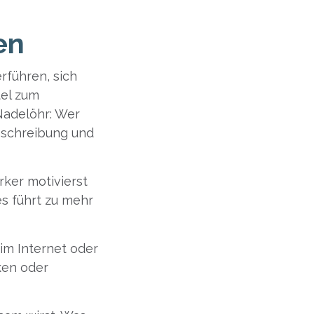
en
erführen, sich
tel zum
 Nadelöhr: Wer
eschreibung und
rker motivierst
s führt zu mehr
 im Internet oder
cken oder