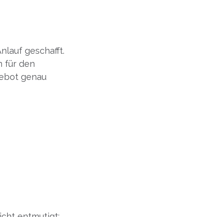
nlauf geschafft.
n für den
gebot genau
nicht entmutigt: